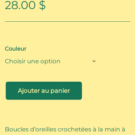
28.00
$
Couleur
quantité
de
Ajouter au panier
Fleurs
en
crochet
couleur
Sorbet
Boucles d’oreilles crochetées à la main à