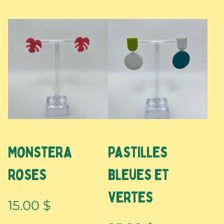
Monstera
Pastilles
roses
bleues et
vertes
15.00
$