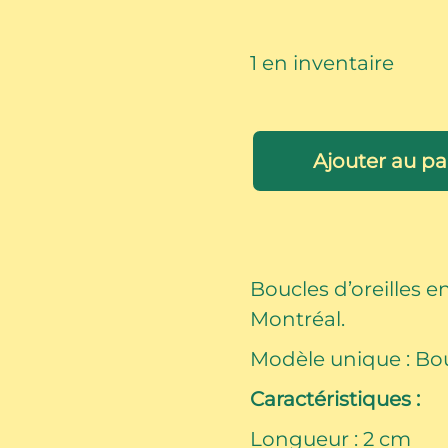
1 en inventaire
quantité
de
Ajouter au pa
Studs
Coeur
carreauté
rose
et
Boucles d’oreilles e
jaune
Montréal.
Modèle unique : Bou
Caractéristiques :
Longueur : 2 cm